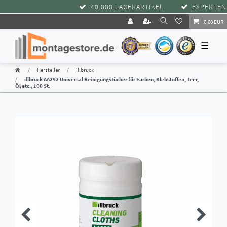
40.000 LAGERARTIKEL
EXPERTENBE
0,00 EUR
☰
Hersteller
Illbruck
illbruck AA292 Universal Reinigungstücher für Farben, Klebstoffen, Teer,
Öl etc., 100 St.