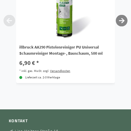
illbruck AA290 Pistolenreiniger PU Universal
il
Schaumreiniger Montage-, Bauschaum, 500 ml
0
6,90 € *
*
i
*
inkl. ges. MwSt.
zzgl.
Versandkosten
Lieferzeit ca. 2-3 Werktage
KONTAKT
Lise-Meitner-Straße 16