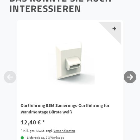
INTERESSIEREN
Gurtführung ESM Sanierungs-Gurtführung für
il
Wandmontage Bürste weiß
Ro
12,40 € *
1
*
inkl. ges. MwSt.
zzgl.
Versandkosten
*
i
Lieferzeit ca. 2-3 Werktage