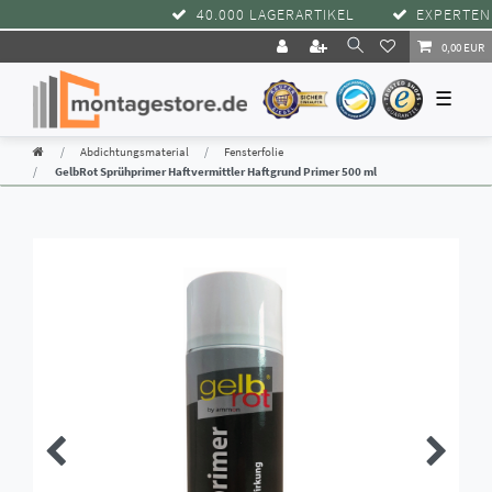
40.000 LAGERARTIKEL
EXPERTENBE
0,00 EUR
☰
Abdichtungsmaterial
Fensterfolie
GelbRot Sprühprimer Haftvermittler Haftgrund Primer 500 ml