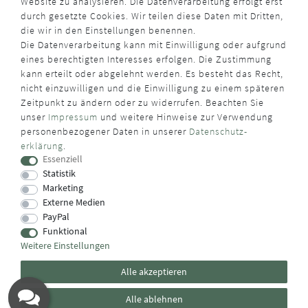
Website zu analysieren. Die Datenverarbeitung erfolgt erst
durch gesetzte Cookies. Wir teilen diese Daten mit Dritten,
die wir in den Einstellungen benennen.
VERSANDART
Die Datenverarbeitung kann mit Einwilligung oder aufgrund
eines berechtigten Interesses erfolgen. Die Zustimmung
kann erteilt oder abgelehnt werden. Es besteht das Recht,
nicht einzuwilligen und die Einwilligung zu einem späteren
Zeitpunkt zu ändern oder zu widerrufen. Beachten Sie
unser
Impressum
und weitere Hinweise zur Verwendung
personenbezogener Daten in unserer
Daten­schutz­
WUSSTEN SIE SCHON?
erklärung
.
Essenziell
Das Käufersiegel des Händlerbunds garantiert Ihnen
Statistik
100%.-ige Zahlungssicherheit, größtmöglichen Datenschutz
Marketing
und Geld-zurück-Garantie bei Nicht- oder Falschlieferung.
Externe Medien
PayPal
Funktional
Weitere Einstellungen
Alle akzeptieren
Alle ablehnen