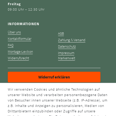
Freitag
09:00 Uhr – 12:30 Uhr
INFORMATIONEN
Über uns
AGB
Kontaktformular
Zahlung & Versand
FAQ
Datenschutz
Montage-Lexikon
Impressum
Widerrufsrecht
Markenwelt
Widerruf erklären
Wir verwenden Cookies und ähnliche Technologien auf
ZAHLUNGSARTEN
unserer Website und verarbeiten personenbezogene Daten
von Besucher:innen unserer Webseite (z.B. IP-Adresse), um
z.B. Inhalte und Anzeigen zu personalisieren, Medien von
Drittanbietern einzubinden oder Zugriffe auf unsere