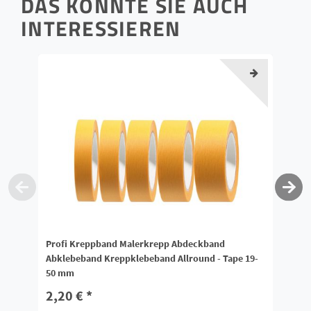
DAS KÖNNTE SIE AUCH
INTERESSIEREN
Profi Kreppband Malerkrepp Abdeckband
Se
Abklebeband Kreppklebeband Allround - Tape 19-
ml
50 mm
6
2,20 € *
*
i