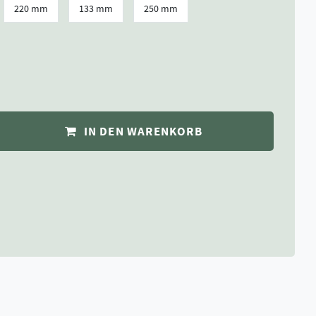
220 mm
133 mm
250 mm
IN DEN WARENKORB