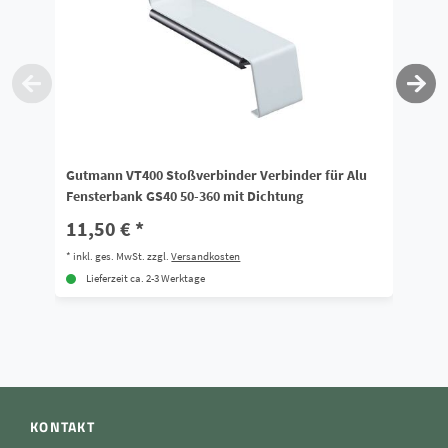
Gutmann VT400 Stoßverbinder Verbinder für Alu
Al
Fensterbank GS40 50-360 mit Dichtung
Au
11,50 € *
1
*
inkl. ges. MwSt.
zzgl.
Versandkosten
*
i
Lieferzeit ca. 2-3 Werktage
KONTAKT