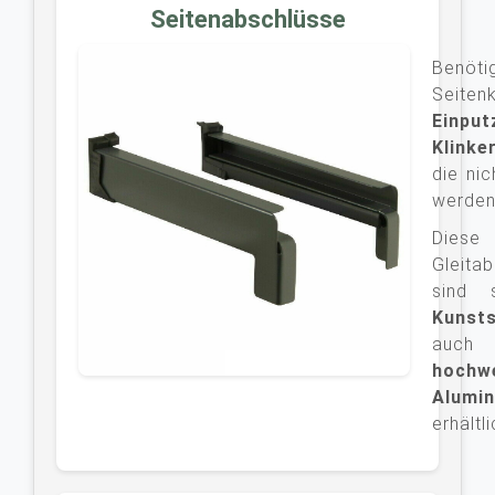
Seitenabschlüsse
Benö
Seite
Einput
Klinke
die nic
werde
Diese
Gleita
sind 
Kunsts
au
hochw
Alumi
erhältli