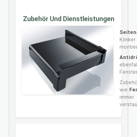
Zubehör Und Dienstleistungen
Seite
Klinke
montier
Antid
ebenfa
Fenste
Zubehö
wie
Fe
immer 
versta