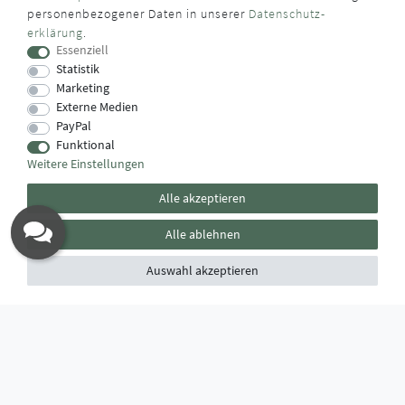
WUSSTEN SIE SCHON?
personenbezogener Daten in unserer
Daten­schutz­
erklärung
.
Das Käufersiegel des Händlerbunds garantiert Ihnen
Essenziell
100%.-ige Zahlungssicherheit, größtmöglichen Datenschutz
Statistik
und Geld-zurück-Garantie bei Nicht- oder Falschlieferung.
Marketing
Externe Medien
PayPal
Funktional
Weitere Einstellungen
Alle akzeptieren
Alle ablehnen
Auswahl akzeptieren