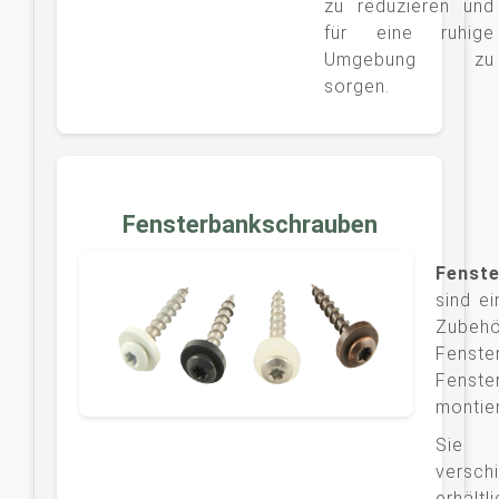
zu reduzieren und
für eine ruhige
Umgebung zu
sorgen.
Fensterbankschrauben
Fenst
sind ei
Zube
Fenste
Fens
montie
Sie
versc
erhält