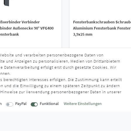
oßverbinder Verbinder
Fensterbankschrauben Schrau
binder Außenecke 90° VFG400
Aluminium Fensterbank Fenste
Fensterbank
3,9x25 mm
5 € *
5,70 € *
 Website und verarbeiten personenbezogene Daten von
lte und Anzeigen zu personalisieren, Medien von Drittanbietern
s. MwSt.
zzgl.
Versandkosten
*
inkl. ges. MwSt.
zzgl.
Versandkosten
e Datenverarbeitung erfolgt erst durch gesetzte Cookies. Wir
rzeit ca. 2-3 Werktage
Lieferzeit ca. 2-3 Werktage
ennen.
s berechtigten Interesses erfolgen. Die Zustimmung kann erteilt
en und die Einwilligung zu einem späteren Zeitpunkt zu ändern
 Hinweise zur Verwendung personenbezogener Daten in unserer
n
PayPal
Funktional
Weitere Einstellungen
EITEN
INFORMATIONEN
Über uns
onnerstag
AGB
:00 Uhr
Kontaktformular