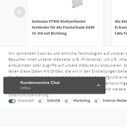
Gutmann VT400 Stoßverbinder
Alu St
Verbinder für Alu Fensterbank GS40
Eckver
50-360 mit Dichtung
f.Alu 
11,50 € *
12,2
Wir verwenden Cookies und ähnliche Technologien auf unserer
Besucher:innen unserer Webseite (z.B. IP-Adresse), um z.B. Inha
*
inkl. ges. MwSt.
zzgl.
Versandkosten
*
inkl. ge
einzubinden oder Zugriffe auf unsere Website zu analysieren. Di
Lieferzeit ca. 2-3 Werktage
Liefe
teilen diese Daten mit Dritten, die wir in den Einstellungen ben
Die Datenverarbeitung kann mit Einwilligung oder aufgrund eine
Kundenservice Chat
Kundenservice Chat
oder abgelehnt werden. Es besteht das Recht, nicht einzuwillig
Offline
Offline
oder zu widerrufen. Beachten Sie unser
Impressum
und weitere
Daten­schutz­erklärung
.
Essenziell
Statistik
Marketing
Externe Medie
KONTAKT
SUPPORTZ
Lise-Meitner-Straße 16
Montag bis D
73529 Schwäbisch Gmünd
09:00 Uhr – 12