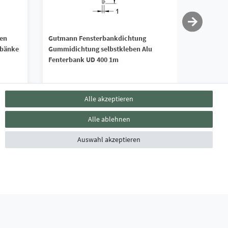
ben
Gutmann Fensterbankdichtung
Antidröh
rbänke
Gummidichtung selbstkleben Alu
Antidröhn
Fenterbank UD 400 1m
Fensterb
1,90 € *
1,15 € 
Alle akzeptieren
*
inkl. ges. MwSt.
zzgl.
Versandkosten
*
inkl. ges. 
Alle ablehnen
Lieferzeit ca. 2-3 Werktage
Lieferzei
Auswahl akzeptieren
ZAHLUNGSARTEN