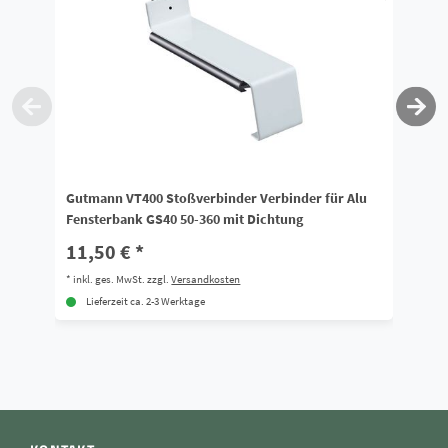
Gutmann VT400 Stoßverbinder Verbinder für Alu
Al
Fensterbank GS40 50-360 mit Dichtung
Au
11,50 € *
1
*
inkl. ges. MwSt.
zzgl.
Versandkosten
*
i
Lieferzeit ca. 2-3 Werktage