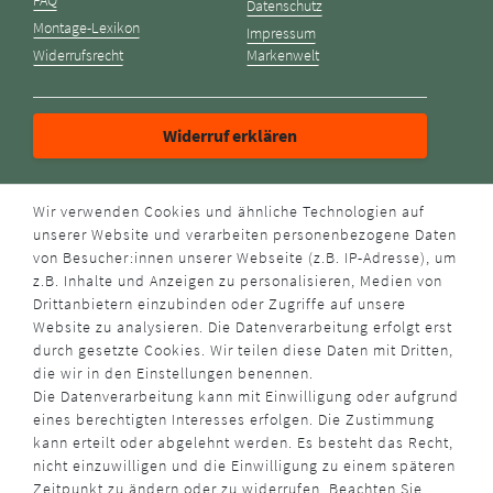
Datenschutz
Montage-Lexikon
Impressum
Widerrufsrecht
Markenwelt
Widerruf erklären
ZAHLUNGSARTEN
Wir verwenden Cookies und ähnliche Technologien auf
unserer Website und verarbeiten personenbezogene Daten
von Besucher:innen unserer Webseite (z.B. IP-Adresse), um
z.B. Inhalte und Anzeigen zu personalisieren, Medien von
Drittanbietern einzubinden oder Zugriffe auf unsere
Website zu analysieren. Die Datenverarbeitung erfolgt erst
durch gesetzte Cookies. Wir teilen diese Daten mit Dritten,
VERSANDART
die wir in den Einstellungen benennen.
Die Datenverarbeitung kann mit Einwilligung oder aufgrund
eines berechtigten Interesses erfolgen. Die Zustimmung
kann erteilt oder abgelehnt werden. Es besteht das Recht,
nicht einzuwilligen und die Einwilligung zu einem späteren
Zeitpunkt zu ändern oder zu widerrufen. Beachten Sie