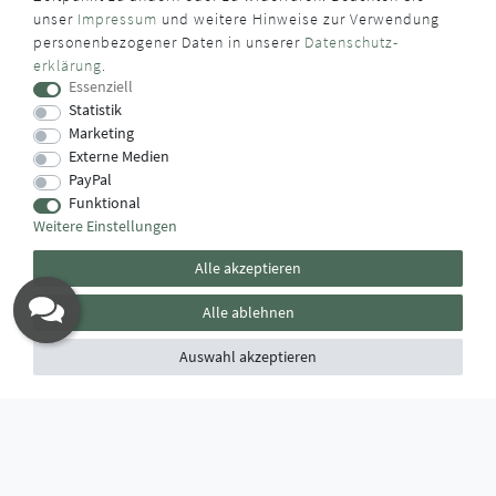
unser
Impressum
und weitere Hinweise zur Verwendung
WUSSTEN SIE SCHON?
personenbezogener Daten in unserer
Daten­schutz­
erklärung
.
Das Käufersiegel des Händlerbunds garantiert Ihnen
Essenziell
100%.-ige Zahlungssicherheit, größtmöglichen Datenschutz
Statistik
und Geld-zurück-Garantie bei Nicht- oder Falschlieferung.
Marketing
Externe Medien
PayPal
Funktional
Weitere Einstellungen
Alle akzeptieren
Alle ablehnen
Auswahl akzeptieren