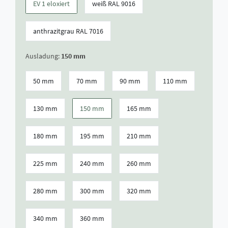
EV 1 eloxiert
weiß RAL 9016
anthrazitgrau RAL 7016
Ausladung:
150 mm
50 mm
70 mm
90 mm
110 mm
130 mm
150 mm
165 mm
180 mm
195 mm
210 mm
225 mm
240 mm
260 mm
280 mm
300 mm
320 mm
340 mm
360 mm