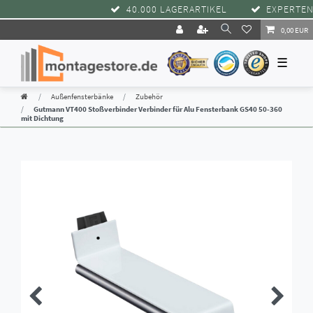
40.000 LAGERARTIKEL
EXPERTENBE
0,00 EUR
☰
Außenfensterbänke
Zubehör
Gutmann VT400 Stoßverbinder Verbinder für Alu Fensterbank GS40 50-360
mit Dichtung