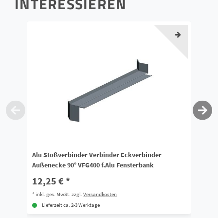
INTERESSIEREN
Alu Stoßverbinder Verbinder Eckverbinder
Gu
Außenecke 90° VFG400 f.Alu Fensterbank
Fe
12,25 € *
1
*
inkl. ges. MwSt.
zzgl.
Versandkosten
*
i
Lieferzeit ca. 2-3 Werktage