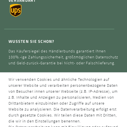
VERSANDART
WUSSTEN SIE SCHON?
Das Käufersiegel des Händlerbunds garantiert Ihnen
100%.-ige Zahlungssicherheit, größtmöglichen Datenschutz
und Geld-zurück-Garantie bei Nicht- oder Falschlieferung.
Wir verwenden Cookies und ähnliche Technologien auf
unserer Website und verarbeiten personenbezogene Daten
von Besucher:innen unserer Webseite (z.B. IP-Adresse), um
z.B. Inhalte und Anzeigen zu personalisieren, Medien von
Drittanbietern einzubinden oder Zugriffe auf unsere
Website zu analysieren. Die Datenverarbeitung erfolgt erst
durch gesetzte Cookies. Wir teilen diese Daten mit Dritten,
die wir in den Einstellungen benennen.