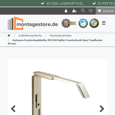
40.000 LAGERARTIKEL
EXPERTENB
0,00 EUR
☰
Außenfensterbänke
Fensterbankhalter
Gutmann Fensterbankhalter RV 4/40 Halter Fensterbank Sims Tropfkante
40 mm